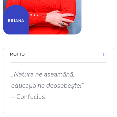
SABINA
MOTTO
„Natura ne aseamănă,
educația ne deosebește!”
– Confucius