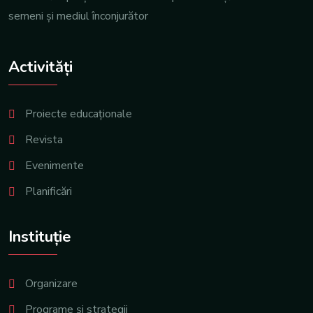
semeni şi mediul înconjurător
Activități
Proiecte educaționale
Revista
Evenimente
Planificări
Instituție
Organizare
Programe și strategii