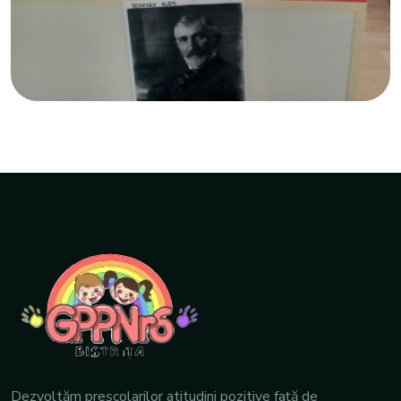
Dezvoltăm preşcolarilor atitudini pozitive față de